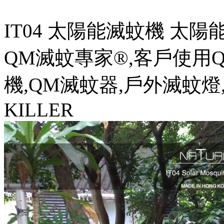
IT04 太陽能滅蚊機 太陽能滅蚊燈
QM滅蚊專家®,客戶使用Q
機,QM滅蚊器,戶外滅蚊燈,
KILLER