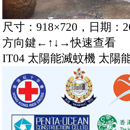
尺寸：918×720，日期：2018
方向鍵←↑↓→快速查看
IT04 太陽能滅蚊機 太陽能滅蚊燈