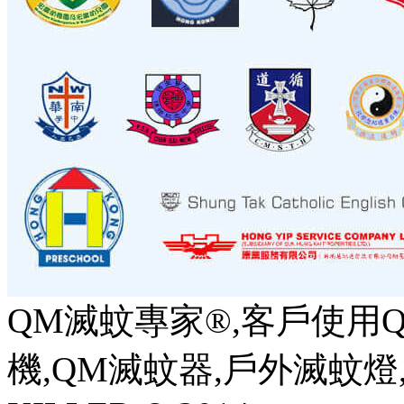
QM滅蚊專家®,客戶使用Q
機,QM滅蚊器,戶外滅蚊燈,