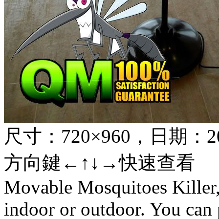
尺寸：720×960，日期：2014
方向鍵←↑↓→快速查看
Movable Mosquitoes Killer, 
indoor or outdoor. You can