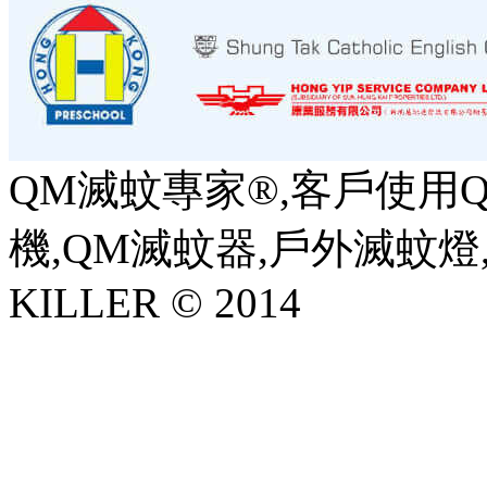
QM滅蚊專家®,客戶使用Q
機,QM滅蚊器,戶外滅蚊燈,
KILLER © 2014